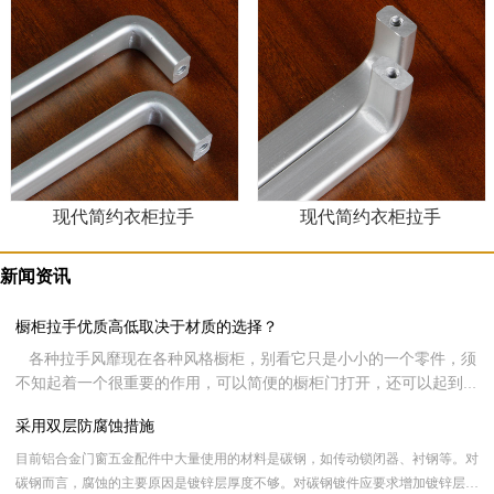
现代简约衣柜拉手
现代简约衣柜拉手
新闻资讯
橱柜拉手优质高低取决于材质的选择？
各种拉手风靡现在各种风格橱柜，别看它只是小小的一个零件，须
不知起着一个很重要的作用，可以简便的橱柜门打开，还可以起到装
饰整个家居形象。现在很多客户在挑选橱柜时都会侧重橱柜拉手的品
采用双层防腐蚀措施
质，同样现在很多用户可能都不知道该如何挑选，其实呢，橱柜拉手
好不好全看材质的选择，下面就让新虹光来跟大家分享一下橱柜拉手
目前铝合金门窗五金配件中大量使用的材料是碳钢，如传动锁闭器、衬钢等。对
材质的选择。
碳钢而言，腐蚀的主要原因是镀锌层厚度不够。对碳钢镀件应要求增加镀锌层厚