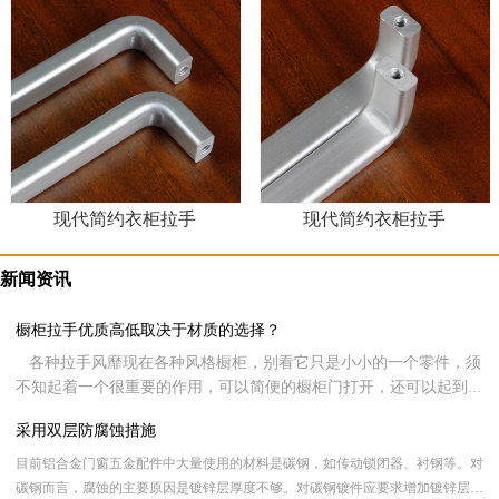
现代简约衣柜拉手
现代简约衣柜拉手
新闻资讯
橱柜拉手优质高低取决于材质的选择？
各种拉手风靡现在各种风格橱柜，别看它只是小小的一个零件，须
不知起着一个很重要的作用，可以简便的橱柜门打开，还可以起到装
饰整个家居形象。现在很多客户在挑选橱柜时都会侧重橱柜拉手的品
采用双层防腐蚀措施
质，同样现在很多用户可能都不知道该如何挑选，其实呢，橱柜拉手
好不好全看材质的选择，下面就让新虹光来跟大家分享一下橱柜拉手
目前铝合金门窗五金配件中大量使用的材料是碳钢，如传动锁闭器、衬钢等。对
材质的选择。
碳钢而言，腐蚀的主要原因是镀锌层厚度不够。对碳钢镀件应要求增加镀锌层厚