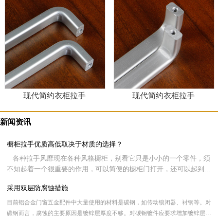
现代简约衣柜拉手
现代简约衣柜拉手
新闻资讯
橱柜拉手优质高低取决于材质的选择？
各种拉手风靡现在各种风格橱柜，别看它只是小小的一个零件，须
不知起着一个很重要的作用，可以简便的橱柜门打开，还可以起到装
饰整个家居形象。现在很多客户在挑选橱柜时都会侧重橱柜拉手的品
采用双层防腐蚀措施
质，同样现在很多用户可能都不知道该如何挑选，其实呢，橱柜拉手
好不好全看材质的选择，下面就让新虹光来跟大家分享一下橱柜拉手
目前铝合金门窗五金配件中大量使用的材料是碳钢，如传动锁闭器、衬钢等。对
材质的选择。
碳钢而言，腐蚀的主要原因是镀锌层厚度不够。对碳钢镀件应要求增加镀锌层厚