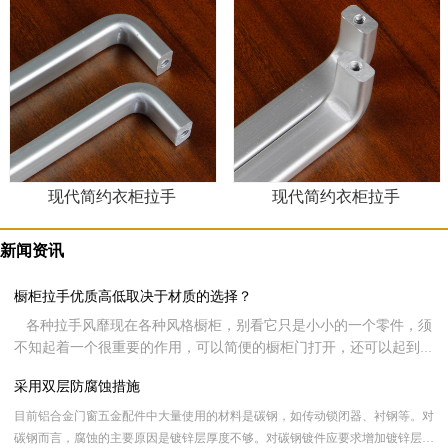
现代简约衣柜拉手
现代简约衣柜拉手
新闻资讯
橱柜拉手优质高低取决于材质的选择？
各种拉手风靡现在各种风格橱柜，别看它只是小小的一个零件，须
不知起着一个很重要的作用，可以简便的橱柜门打开，还可以起到装
饰整个家居形象。现在很多客户在挑选橱柜时都会侧重橱柜拉手的品
采用双层防腐蚀措施
质，同样现在很多用户可能都不知道该如何挑选，其实呢，橱柜拉手
好不好全看材质的选择，下面就让新虹光来跟大家分享一下橱柜拉手
目前铝合金门窗五金配件中大量使用的材料是碳钢，如传动锁闭器、衬钢等。对
材质的选择。
碳钢而言，腐蚀的主要原因是镀锌层厚度不够。对碳钢镀件应要求增加镀锌层厚