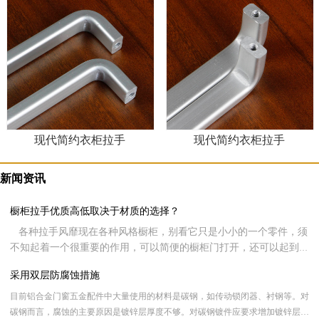
现代简约衣柜拉手
现代简约衣柜拉手
新闻资讯
橱柜拉手优质高低取决于材质的选择？
各种拉手风靡现在各种风格橱柜，别看它只是小小的一个零件，须
不知起着一个很重要的作用，可以简便的橱柜门打开，还可以起到装
饰整个家居形象。现在很多客户在挑选橱柜时都会侧重橱柜拉手的品
采用双层防腐蚀措施
质，同样现在很多用户可能都不知道该如何挑选，其实呢，橱柜拉手
好不好全看材质的选择，下面就让新虹光来跟大家分享一下橱柜拉手
目前铝合金门窗五金配件中大量使用的材料是碳钢，如传动锁闭器、衬钢等。对
材质的选择。
碳钢而言，腐蚀的主要原因是镀锌层厚度不够。对碳钢镀件应要求增加镀锌层厚