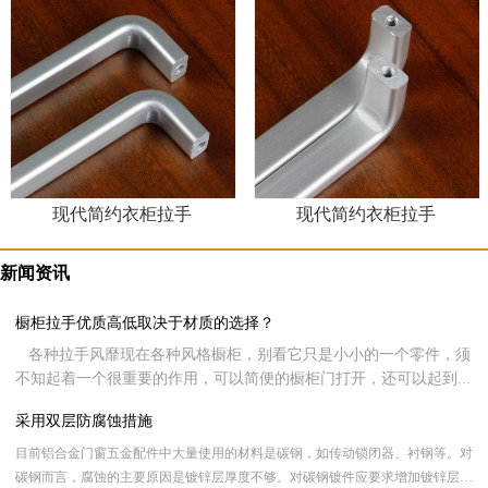
现代简约衣柜拉手
现代简约衣柜拉手
新闻资讯
橱柜拉手优质高低取决于材质的选择？
各种拉手风靡现在各种风格橱柜，别看它只是小小的一个零件，须
不知起着一个很重要的作用，可以简便的橱柜门打开，还可以起到装
饰整个家居形象。现在很多客户在挑选橱柜时都会侧重橱柜拉手的品
采用双层防腐蚀措施
质，同样现在很多用户可能都不知道该如何挑选，其实呢，橱柜拉手
好不好全看材质的选择，下面就让新虹光来跟大家分享一下橱柜拉手
目前铝合金门窗五金配件中大量使用的材料是碳钢，如传动锁闭器、衬钢等。对
材质的选择。
碳钢而言，腐蚀的主要原因是镀锌层厚度不够。对碳钢镀件应要求增加镀锌层厚