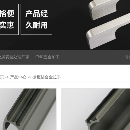
金属表面处理厂家
CNC五金加工
页
->
产品中心
->
橱柜铝合金拉手